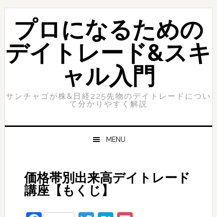
Skip
Skip
to
to
プロになるための
primary
content
navigation
デイトレード&スキ
ャル入門
サンチャゴが株&日経225先物のデイトレードについ
て分かりやすく解説
MENU
価格帯別出来高デイトレード
講座【もくじ】