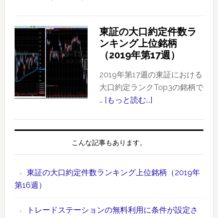
定
東
件
証
東証の大口約定件数ラ
数
の
ンキング上位銘柄
ラ
大
（2019年第17週）
ン
口
キ
約
2019年第17週の東証における
ン
定
大口約定ランクTop3の銘柄で
グ
件
…
[もっと読む...]
about
上
数
東
位
ラ
証
銘
ン
の
こんな記事もあります。
柄
キ
大
【2019
ン
口
年
東証の大口約定件数ランキング上位銘柄（2019年
グ
約
版】
第16週）
上
定
時
位
件
間
トレードステーションの無料利用に条件が設定さ
銘
数