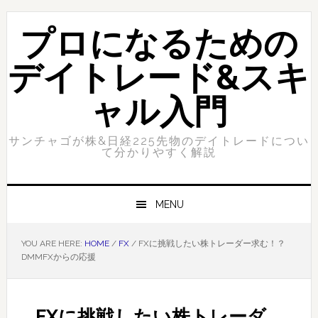
Skip
Skip
to
to
プロになるための
primary
content
navigation
デイトレード&スキ
ャル入門
サンチャゴが株&日経225先物のデイトレードについ
て分かりやすく解説
MENU
YOU ARE HERE:
HOME
/
FX
/
FXに挑戦したい株トレーダー求む！？
DMMFXからの応援
FXに挑戦したい株トレーダ