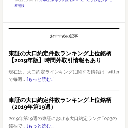
TAGGED WITH:
AMAZONギフト券
,
DMMFX
,
FX
,
プレゼント
,
口
座開設
おすすめの記事
東証の大口約定件数ランキング上位銘柄
【2019年版】時間外取引情報もあり
現在は、大口約定ラインキングに関する情報はTwitter
で毎週 …
[もっと読む...]
about
東
証
東証の大口約定件数ランキング上位銘柄
の
（2019年第19週）
大
口
2019年第19週の東証における大口約定ランクTop3の
約
銘柄で …
[もっと読む...]
about