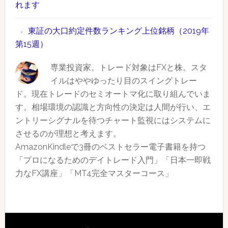
外
れます
柄
ラ
取
（2019
ン
引
東証の大口約定件数ランキング上位銘柄（2019年
年
キ
情
第15週）
第
ン
報
19
グ
専業投資家。トレード対象はFXと株。スタ
も
週）
上
イルはややゆったり目のスイングトレー
あ
位
ド。現在トレードのセミオートマ化に取り組んでいま
り
銘
す。相場環境の認識と方向性の決定は人間が行い、エ
柄
ントリーシグナルを待つチャート監視にはシステムに
（2019
させるのが理想と考えます。
年
AmazonKindleで3冊のベストセラー電子書籍を持つ
第
「プロになるためのデイトレード入門」「日本一即戦
17
力なFX講座」「MT4完全マスターコース」
週）
Reader