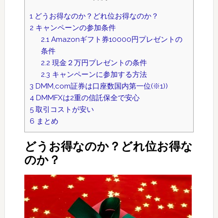
1
どうお得なのか？どれ位お得なのか？
2
キャンペーンの参加条件
2.1
Amazonギフト券10000円プレゼントの
条件
2.2
現金２万円プレゼントの条件
2.3
キャンペーンに参加する方法
3
DMM,com証券は口座数国内第一位(※1))
4
DMMFXは2重の信託保全で安心
5
取引コストが安い
6
まとめ
どうお得なのか？どれ位お得な
のか？