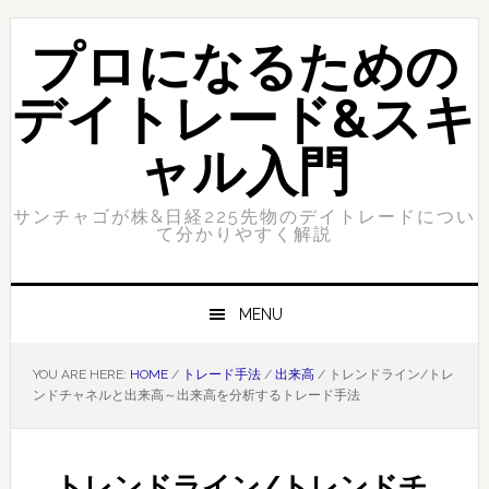
Skip
Skip
to
to
プロになるための
primary
content
navigation
デイトレード&スキ
ャル入門
サンチャゴが株&日経225先物のデイトレードについ
て分かりやすく解説
MENU
YOU ARE HERE:
HOME
/
トレード手法
/
出来高
/
トレンドライン/トレ
ンドチャネルと出来高～出来高を分析するトレード手法
トレンドライン/トレンドチ