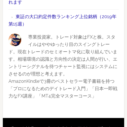
外
れます
柄
ラ
取
（2019
ン
引
東証の大口約定件数ランキング上位銘柄（2019年
年
キ
情
第15週）
第
ン
報
19
グ
専業投資家。トレード対象はFXと株。スタ
も
週）
上
イルはややゆったり目のスイングトレー
あ
位
ド。現在トレードのセミオートマ化に取り組んでいま
り
銘
す。相場環境の認識と方向性の決定は人間が行い、エ
柄
ントリーシグナルを待つチャート監視にはシステムに
（2019
させるのが理想と考えます。
年
AmazonKindleで3冊のベストセラー電子書籍を持つ
第
「プロになるためのデイトレード入門」「日本一即戦
17
力なFX講座」「MT4完全マスターコース」
週）
Reader