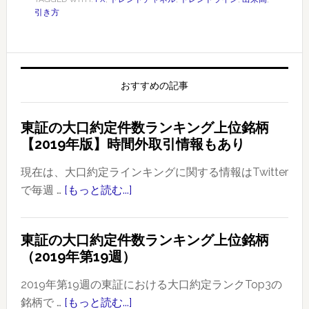
引き方
おすすめの記事
東証の大口約定件数ランキング上位銘柄
【2019年版】時間外取引情報もあり
現在は、大口約定ラインキングに関する情報はTwitter
で毎週 …
[もっと読む...]
about
東
証
東証の大口約定件数ランキング上位銘柄
の
（2019年第19週）
大
口
2019年第19週の東証における大口約定ランクTop3の
約
銘柄で …
[もっと読む...]
about