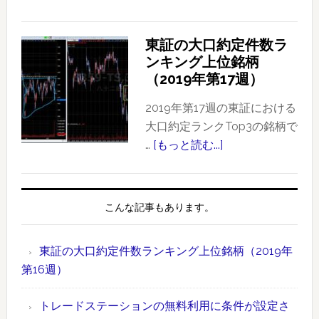
定
東
件
証
東証の大口約定件数ラ
数
の
ンキング上位銘柄
ラ
大
（2019年第17週）
ン
口
キ
約
2019年第17週の東証における
ン
定
大口約定ランクTop3の銘柄で
グ
件
…
[もっと読む...]
about
上
数
東
位
ラ
証
銘
ン
の
こんな記事もあります。
柄
キ
大
【2019
ン
口
年
東証の大口約定件数ランキング上位銘柄（2019年
グ
約
版】
第16週）
上
定
時
位
件
間
トレードステーションの無料利用に条件が設定さ
銘
数