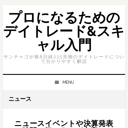
Skip
Skip
to
to
プロになるための
primary
content
navigation
デイトレード&スキ
ャル入門
サンチャゴが株&日経225先物のデイトレードについ
て分かりやすく解説
MENU
ニュース
ニュースイベントや決算発表