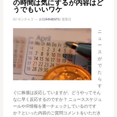
の時間は気にするが内容はど
うでもいいワケ
BY
サンチャゴ
2 COMMENTS
| 更新日
ニ
ュ
ー
ス
が
で
た
ら
す
ぐに株価は反応していますが、どうやってそん
なに早く反応するのですか？ ニューススケジュ
ールやIR情報を逐一チェックしているのです
か？といった内容のご質問コメントをいただき