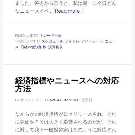
ました。答えから言うと、私は朝一に今日どん
なニュースイベ …
[Read more...]
about
ニ
ュ
ー
FILED UNDER:
トレード手法
TAGGED WITH:
スケジュール
,
デイトレ
,
デイトレード
,
ニュー
ス
ス
,
日経225先物
,
株
,
決算発表
イ
ベ
ン
ト
経済指標やニュースへの対応
や
方法
決
算
BY
サンチャゴ
LEAVE A COMMENT
| 更新日
発
表
なんらかの経済指標が日々リリースされ、それ
の
に株価やＦＸは大きく影響されるのだが、それ
時
に対して我々一般投資家はどのように対応すれ