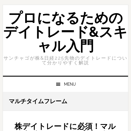
Skip
Skip
to
to
プロになるための
primary
content
navigation
デイトレード&スキ
ャル入門
サンチャゴが株&日経225先物のデイトレードについ
て分かりやすく解説
MENU
マルチタイムフレーム
株デイトレードに必須！マル