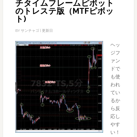
チタイムフレームピボット
のトレステ版（MTFピボッ
ト)
BY
サンチャゴ
| 更新日
ヘッ
ジフ
ァン
ドで
も使
われ
てい
るか
ら反
応し
やす
い！