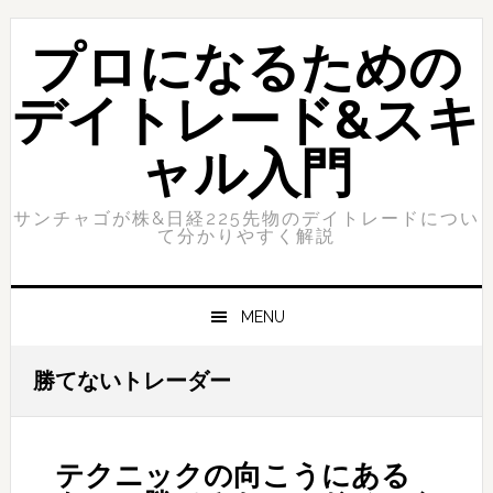
Skip
Skip
to
to
プロになるための
primary
content
navigation
デイトレード&スキ
ャル入門
サンチャゴが株&日経225先物のデイトレードについ
て分かりやすく解説
MENU
勝てないトレーダー
テクニックの向こうにある