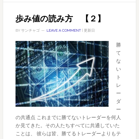
向
こ
歩み値の読み方 【２】
う
に
BY
サンチャゴ
LEAVE A COMMENT
| 更新日
あ
る
勝
も
て
の
な
勝
い
て
ト
る
レ
ト
ー
レ
ダ
ー
ー
ド
の共通点 これまでに勝てないトレーダーを何人
メ
か見てきた。その人たちすべてに共通していた
ン
ことは、 彼らは皆、勝てるトレーダーよりもテ