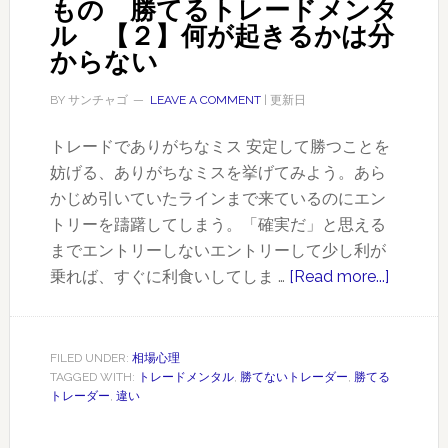
もの 勝てるトレードメンタ
ル 【２】何が起きるかは分
からない
BY
サンチャゴ
LEAVE A COMMENT
| 更新日
トレードでありがちなミス 安定して勝つことを
妨げる、ありがちなミスを挙げてみよう。あら
かじめ引いていたラインまで来ているのにエン
トリーを躊躇してしまう。「確実だ」と思える
までエントリーしないエントリーして少し利が
乗れば、すぐに利食いしてしま …
[Read more...]
about
テ
ク
ニ
FILED UNDER:
相場心理
TAGGED WITH:
トレードメンタル
,
勝てないトレーダー
,
勝てる
ッ
トレーダー
,
違い
ク
の