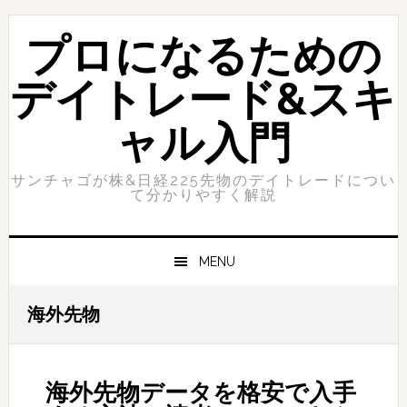
Skip
Skip
to
to
プロになるための
primary
content
navigation
デイトレード&スキ
ャル入門
サンチャゴが株&日経225先物のデイトレードについ
て分かりやすく解説
MENU
海外先物
海外先物データを格安で入手