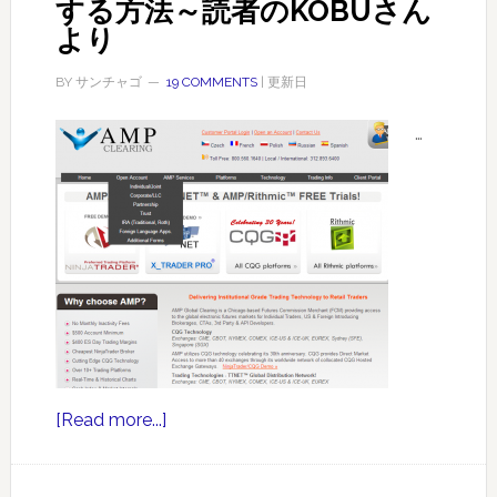
する方法～読者のKOBUさん
より
BY
サンチャゴ
19 COMMENTS
| 更新日
…
[Read more...]
about
海
外