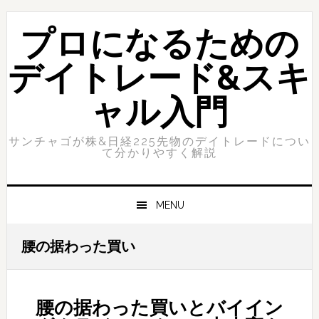
Skip
Skip
to
to
プロになるための
primary
content
navigation
デイトレード&スキ
ャル入門
サンチャゴが株&日経225先物のデイトレードについ
て分かりやすく解説
MENU
腰の据わった買い
腰の据わった買いとバイイン