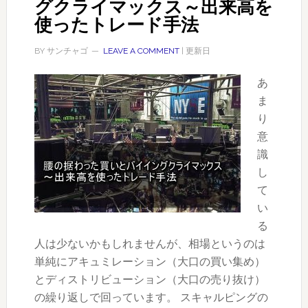
グクライマックス～出来高を
使ったトレード手法
BY
サンチャゴ
LEAVE A COMMENT
| 更新日
あ
ま
り
意
識
し
て
い
る
人は少ないかもしれませんが、相場というのは
単純にアキュミレーション（大口の買い集め）
とディストリビューション（大口の売り抜け）
の繰り返しで回っています。 スキャルピングの