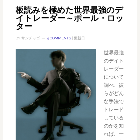
板読みを極めた世界最強のデ
イトレーダー～ポール・ロッ
ター
BY
サンチャゴ
4 COMMENTS
| 更新日
世界最強
のデイト
レーダー
について
調べ、彼
らがどん
な手法で
トレード
している
のかを知
れば、一