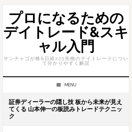
Skip
Skip
to
to
プロになるための
primary
content
navigation
デイトレード&スキ
ャル入門
サンチャゴが株&日経225先物のデイトレードについ
て分かりやすく解説
MENU
証券ディーラーの隠し技 板から未来が見え
てくる 山本伸一の板読みトレードテクニッ
ク