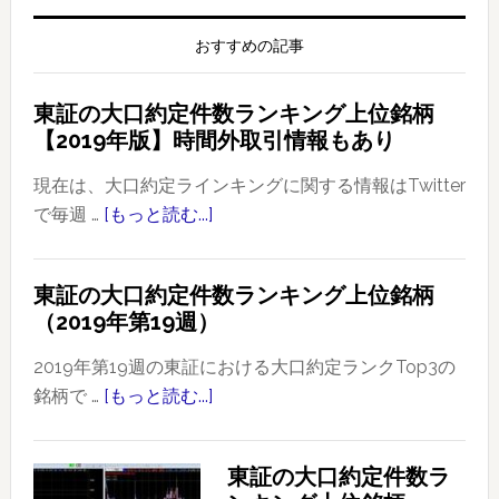
おすすめの記事
東証の大口約定件数ランキング上位銘柄
【2019年版】時間外取引情報もあり
現在は、大口約定ラインキングに関する情報はTwitter
で毎週 …
[もっと読む...]
about
東
証
東証の大口約定件数ランキング上位銘柄
の
（2019年第19週）
大
口
2019年第19週の東証における大口約定ランクTop3の
約
銘柄で …
[もっと読む...]
about
定
東
件
証
東証の大口約定件数ラ
数
の