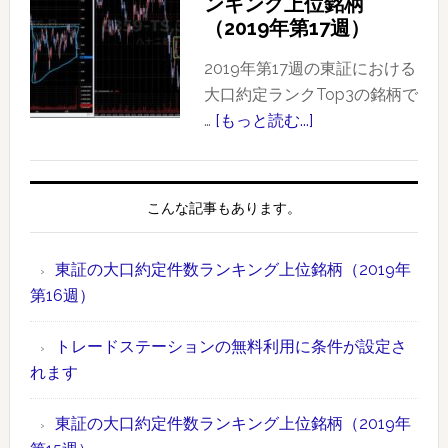
ンキング上位銘柄
ラ
大
（2019年第17週）
ン
口
キ
約
2019年第17週の東証における
ン
定
大口約定ランクTop3の銘柄で
グ
件
…
[もっと読む...]
about
上
数
東
位
ラ
証
銘
ン
の
こんな記事もあります。
柄
キ
大
【2019
ン
口
年
東証の大口約定件数ランキング上位銘柄（2019年
グ
約
版】
第16週）
上
定
時
位
件
間
トレードステーションの無料利用に条件が設定さ
銘
数
外
れます
柄
ラ
取
（2019
ン
引
東証の大口約定件数ランキング上位銘柄（2019年
年
キ
情