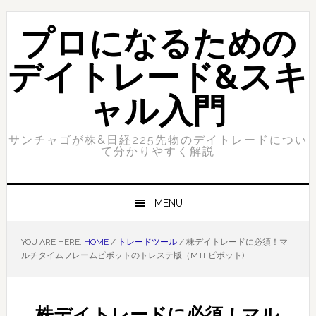
Skip
Skip
to
to
プロになるための
primary
content
navigation
デイトレード&スキ
ャル入門
サンチャゴが株&日経225先物のデイトレードについ
て分かりやすく解説
MENU
YOU ARE HERE:
HOME
/
トレードツール
/
株デイトレードに必須！マ
ルチタイムフレームピボットのトレステ版（MTFピボット)
株デイトレードに必須！マル