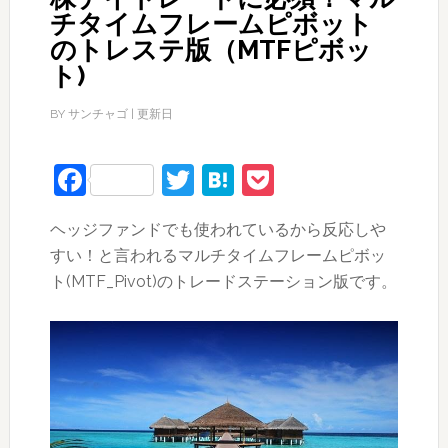
チタイムフレームピボット
のトレステ版（MTFピボッ
ト)
BY
サンチャゴ
| 更新日
Facebook
Twitter
Hatena
Pocket
ヘッジファンドでも使われているから反応しや
すい！と言われるマルチタイムフレームピボッ
ト(MTF_Pivot)のトレードステーション版です。