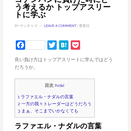
う考えるか トップアスリー
トに学ぶ
BY
サンチャゴ
LEAVE A COMMENT
| 更新日
Facebook
Twitter
Hatena
Pocket
良い負け方はトップアスリートに学んではどう
だろうか。
目次
[
hide
]
1
ラファエル・ナダルの言葉
2
一方の我々トレーダーはどうだろう
3
まぁ、そこまでいかなくても
ラファエル・ナダルの言葉