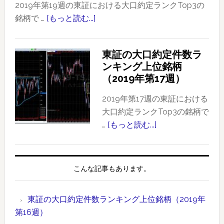
口
2019年第19週の東証における大口約定ランクTop3の
約
銘柄で …
[もっと読む...]
about
定
東
件
証
東証の大口約定件数ラ
数
の
ンキング上位銘柄
ラ
大
（2019年第17週）
ン
口
キ
約
2019年第17週の東証における
ン
定
大口約定ランクTop3の銘柄で
グ
件
…
[もっと読む...]
about
上
数
東
位
ラ
証
銘
ン
の
こんな記事もあります。
柄
キ
大
【2019
ン
口
年
東証の大口約定件数ランキング上位銘柄（2019年
グ
約
版】
第16週）
上
定
時