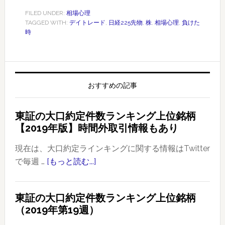
FILED UNDER:
相場心理
TAGGED WITH:
デイトレード
,
日経225先物
,
株
,
相場心理
,
負けた
時
おすすめの記事
東証の大口約定件数ランキング上位銘柄
【2019年版】時間外取引情報もあり
現在は、大口約定ラインキングに関する情報はTwitter
で毎週 …
[もっと読む...]
about
東
証
東証の大口約定件数ランキング上位銘柄
の
（2019年第19週）
大