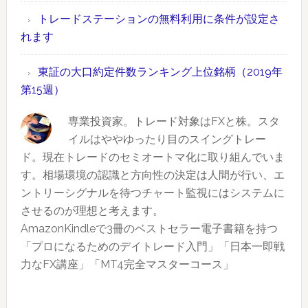
位
件
間
トレードステーションの無料利用に条件が設定さ
銘
数
外
れます
柄
ラ
取
（2019
ン
引
東証の大口約定件数ランキング上位銘柄（2019年
年
キ
情
第15週）
第
ン
報
19
グ
専業投資家。トレード対象はFXと株。スタ
も
週）
上
イルはややゆったり目のスイングトレー
あ
位
ド。現在トレードのセミオートマ化に取り組んでいま
り
銘
す。相場環境の認識と方向性の決定は人間が行い、エ
柄
ントリーシグナルを待つチャート監視にはシステムに
（2019
させるのが理想と考えます。
年
AmazonKindleで3冊のベストセラー電子書籍を持つ
第
「プロになるためのデイトレード入門」「日本一即戦
17
力なFX講座」「MT4完全マスターコース」
週）