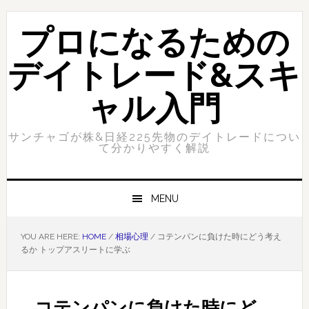
Skip
Skip
to
to
プロになるための
primary
content
navigation
デイトレード&スキ
ャル入門
サンチャゴが株&日経225先物のデイトレードについ
て分かりやすく解説
MENU
YOU ARE HERE:
HOME
/
相場心理
/
コテンパンに負けた時にどう考え
るか トップアスリートに学ぶ
コテンパンに負けた時にど