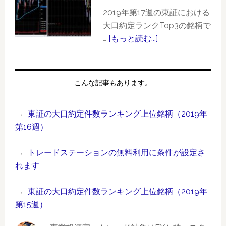
キ
約
2019年第17週の東証における
ン
定
大口約定ランクTop3の銘柄で
グ
件
…
[もっと読む...]
about
上
数
東
位
ラ
証
銘
ン
の
こんな記事もあります。
柄
キ
大
【2019
ン
口
年
東証の大口約定件数ランキング上位銘柄（2019年
グ
約
版】
第16週）
上
定
時
位
件
間
トレードステーションの無料利用に条件が設定さ
銘
数
外
れます
柄
ラ
取
（2019
ン
引
東証の大口約定件数ランキング上位銘柄（2019年
年
キ
情
第15週）
第
ン
報
19
グ