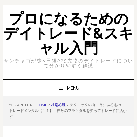
Skip
Skip
to
to
プロになるための
primary
content
navigation
デイトレード&スキ
ャル入門
サンチャゴが株&日経225先物のデイトレードについ
て分かりやすく解説
MENU
YOU ARE HERE:
HOME
/
相場心理
/
テクニックの向こうにあるもの
トレードメンタル【１１】 自分のフラクタルを知ってトレードに活か
す