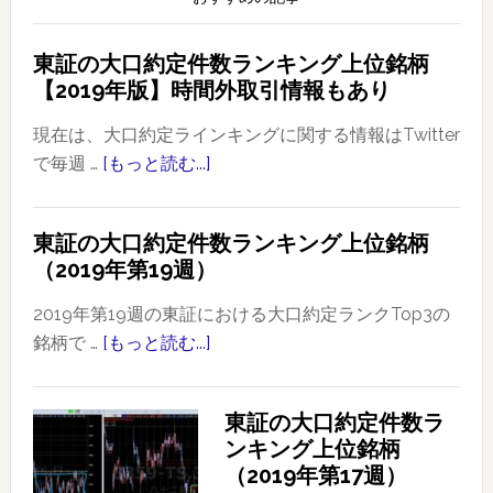
東証の大口約定件数ランキング上位銘柄
【2019年版】時間外取引情報もあり
現在は、大口約定ラインキングに関する情報はTwitter
で毎週 …
[もっと読む...]
about
東
証
東証の大口約定件数ランキング上位銘柄
の
（2019年第19週）
大
口
2019年第19週の東証における大口約定ランクTop3の
約
銘柄で …
[もっと読む...]
about
定
東
件
証
東証の大口約定件数ラ
数
の
ンキング上位銘柄
ラ
大
（2019年第17週）
ン
口