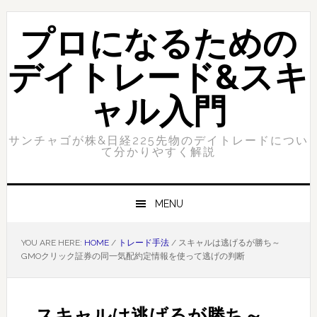
Skip
Skip
to
to
プロになるための
primary
content
navigation
デイトレード&スキ
ャル入門
サンチャゴが株&日経225先物のデイトレードについ
て分かりやすく解説
MENU
YOU ARE HERE:
HOME
/
トレード手法
/
スキャルは逃げるが勝ち～
GMOクリック証券の同一気配約定情報を使って逃げの判断
スキャルは逃げるが勝ち～