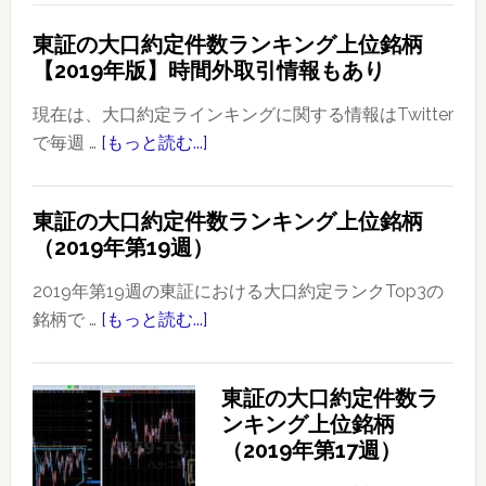
東証の大口約定件数ランキング上位銘柄
【2019年版】時間外取引情報もあり
現在は、大口約定ラインキングに関する情報はTwitter
で毎週 …
[もっと読む...]
about
東
証
東証の大口約定件数ランキング上位銘柄
の
（2019年第19週）
大
口
2019年第19週の東証における大口約定ランクTop3の
約
銘柄で …
[もっと読む...]
about
定
東
件
証
東証の大口約定件数ラ
数
の
ンキング上位銘柄
ラ
大
（2019年第17週）
ン
口
キ