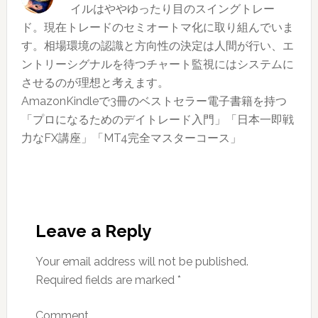
上
イルはややゆったり目のスイングトレー
あ
位
ド。現在トレードのセミオートマ化に取り組んでいま
り
銘
す。相場環境の認識と方向性の決定は人間が行い、エ
柄
ントリーシグナルを待つチャート監視にはシステムに
（2019
させるのが理想と考えます。
年
AmazonKindleで3冊のベストセラー電子書籍を持つ
第
「プロになるためのデイトレード入門」「日本一即戦
17
力なFX講座」「MT4完全マスターコース」
週）
Reader
Interactions
Leave a Reply
Your email address will not be published.
Required fields are marked
*
Comment