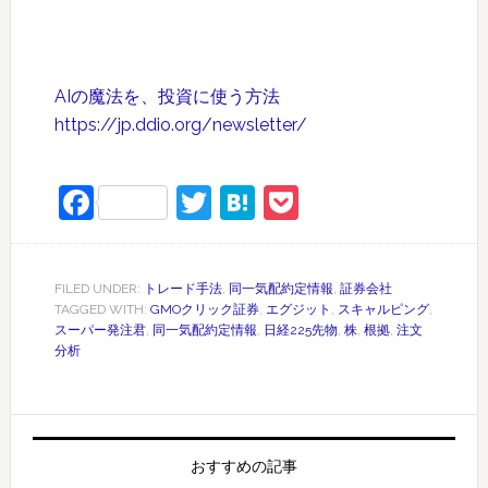
AIの魔法を、投資に使う方法
https://jp.ddio.org/newsletter/
Facebook
Twitter
Hatena
Pocket
FILED UNDER:
トレード手法
,
同一気配約定情報
,
証券会社
TAGGED WITH:
GMOクリック証券
,
エグジット
,
スキャルピング
,
スーパー発注君
,
同一気配約定情報
,
日経225先物
,
株
,
根拠
,
注文
分析
おすすめの記事