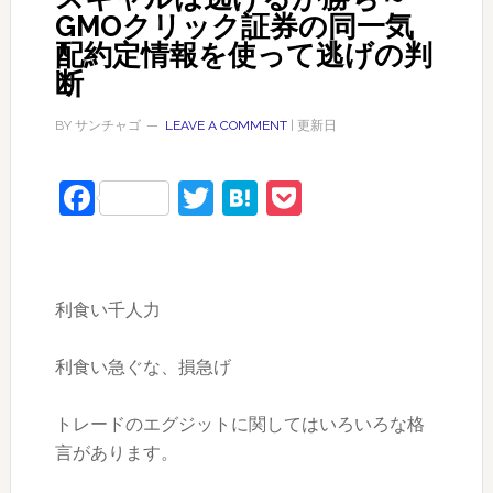
GMOクリック証券の同一気
配約定情報を使って逃げの判
断
BY
サンチャゴ
LEAVE A COMMENT
| 更新日
Facebook
Twitter
Hatena
Pocket
利食い千人力
利食い急ぐな、損急げ
トレードのエグジットに関してはいろいろな格
言があります。