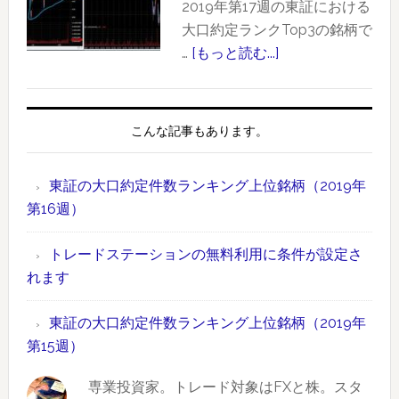
約
2019年第17週の東証における
ン
定
大口約定ランクTop3の銘柄で
グ
件
…
[もっと読む...]
about
上
数
東
位
ラ
証
銘
ン
の
こんな記事もあります。
柄
キ
大
【2019
ン
口
年
東証の大口約定件数ランキング上位銘柄（2019年
グ
約
版】
第16週）
上
定
時
位
件
間
トレードステーションの無料利用に条件が設定さ
銘
数
外
れます
柄
ラ
取
（2019
ン
引
東証の大口約定件数ランキング上位銘柄（2019年
年
キ
情
第15週）
第
ン
報
19
グ
専業投資家。トレード対象はFXと株。スタ
も
週）