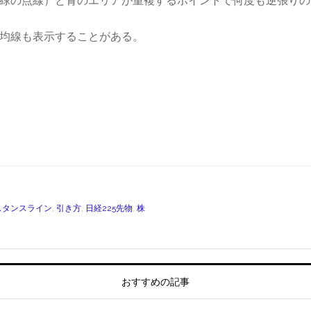
（緑の点線）と青のエリアが重複するポイントで何度も逆張り
均線も表示することがある。
et
スタンスライン
,
引き方
,
日経225先物
,
株
おすすめの記事