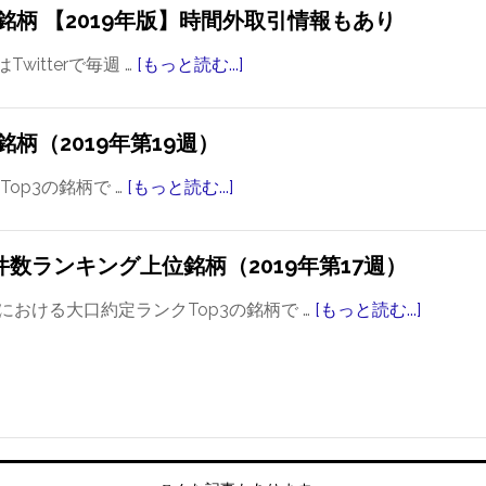
柄 【2019年版】時間外取引情報もあり
itterで毎週 …
[もっと読む...]
about
東
証
柄（2019年第19週）
の
大
op3の銘柄で …
[もっと読む...]
about
口
東
約
証
定
数ランキング上位銘柄（2019年第17週）
の
件
大
証における大口約定ランクTop3の銘柄で …
[もっと読む...]
about
数
口
東
ラ
約
証
ン
定
の
キ
件
大
ン
数
口
グ
ラ
約