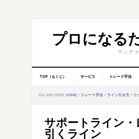
Skip
Skip
to
to
primary
content
navigation
プロになる
サンチャ
TOP（もくじ）
サービス
トレード手法
YOU ARE HERE:
HOME
/
トレード手法
/
ライン引き方
/
サ
サポートライン・
引くライン