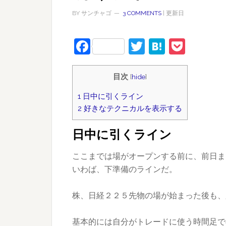
BY
サンチャゴ
3 COMMENTS
| 更新日
Facebook
Twitter
Hatena
Pock
目次
[
hide
]
1
日中に引くライン
2
好きなテクニカルを表示する
日中に引くライン
ここまでは場がオープンする前に、前日ま
いわば、下準備のラインだ。
株、日経２２５先物の場が始まった後も、
基本的には自分がトレードに使う時間足で