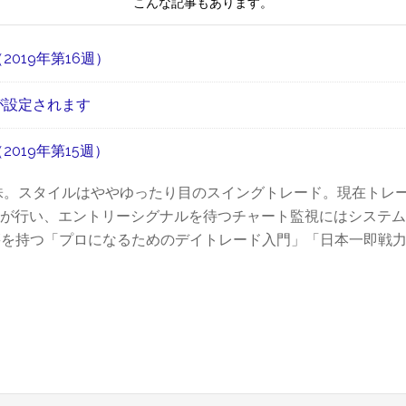
上
こんな記事もあります。
ン
定
位
キ
件
銘
ン
019年第16週）
数
柄
グ
ラ
【2019
上
が設定されます
ン
年
位
キ
版】
019年第15週）
銘
ン
時
柄
グ
間
株。スタイルはややゆったり目のスイングトレード。現在トレ
（2019
上
外
が行い、エントリーシグナルを待つチャート監視にはシステム
年
位
取
電子書籍を持つ「プロになるためのデイトレード入門」「日本一即戦
第
銘
引
19
柄
情
週）
（2019
報
年
も
第
あ
17
り
週）