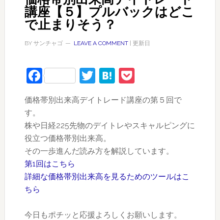
講座【５】プルバックはどこ
で止まりそう？
BY
サンチャゴ
LEAVE A COMMENT
| 更新日
Facebook
Twitter
Hatena
Pocket
価格帯別出来高デイトレード講座の第５回で
す。
株や日経225先物のデイトレやスキャルピングに
役立つ価格帯別出来高。
その一歩進んだ読み方を解説しています。
第1回はこちら
詳細な価格帯別出来高を見るためのツールはこ
ちら
今日もポチッと応援よろしくお願いします。