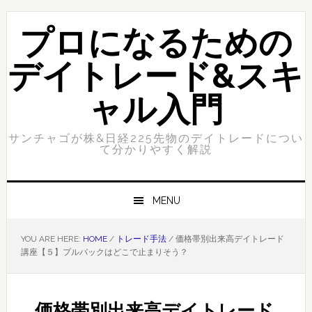
Skip
Skip
to
to
プロになるための
primary
content
navigation
デイトレード&スキ
ャル入門
サンチャゴが株&日経225先物のデイトレードについ
て分かりやすく解説
MENU
YOU ARE HERE:
HOME
/
トレード手法
/
価格帯別出来高デイトレード
講座【５】プルバックはどこで止まりそう？
価格帯別出来高デイトレード