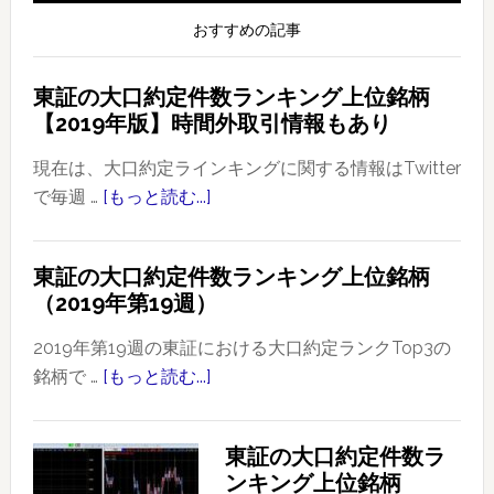
おすすめの記事
東証の大口約定件数ランキング上位銘柄
【2019年版】時間外取引情報もあり
現在は、大口約定ラインキングに関する情報はTwitter
で毎週 …
[もっと読む...]
about
東
証
東証の大口約定件数ランキング上位銘柄
の
（2019年第19週）
大
口
2019年第19週の東証における大口約定ランクTop3の
約
銘柄で …
[もっと読む...]
about
定
東
件
証
東証の大口約定件数ラ
数
の
ンキング上位銘柄
ラ
大