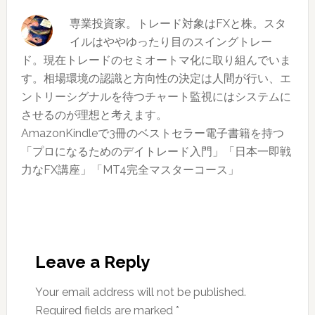
報
19
グ
専業投資家。トレード対象はFXと株。スタ
も
週）
上
イルはややゆったり目のスイングトレー
あ
位
ド。現在トレードのセミオートマ化に取り組んでいま
り
銘
す。相場環境の認識と方向性の決定は人間が行い、エ
柄
ントリーシグナルを待つチャート監視にはシステムに
（2019
させるのが理想と考えます。
年
AmazonKindleで3冊のベストセラー電子書籍を持つ
第
「プロになるためのデイトレード入門」「日本一即戦
17
力なFX講座」「MT4完全マスターコース」
週）
Reader
Interactions
Leave a Reply
Your email address will not be published.
Required fields are marked
*