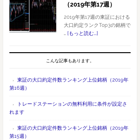
（2019年第17週）
ン
口
キ
約
2019年第17週の東証における
ン
定
大口約定ランクTop3の銘柄で
グ
件
…
[もっと読む...]
about
上
数
東
位
ラ
証
銘
ン
の
こんな記事もあります。
柄
キ
大
【2019
ン
口
年
東証の大口約定件数ランキング上位銘柄（2019年
グ
約
版】
第16週）
上
定
時
位
件
間
トレードステーションの無料利用に条件が設定さ
銘
数
外
れます
柄
ラ
取
（2019
ン
引
東証の大口約定件数ランキング上位銘柄（2019年
年
キ
情
第15週）
第
ン