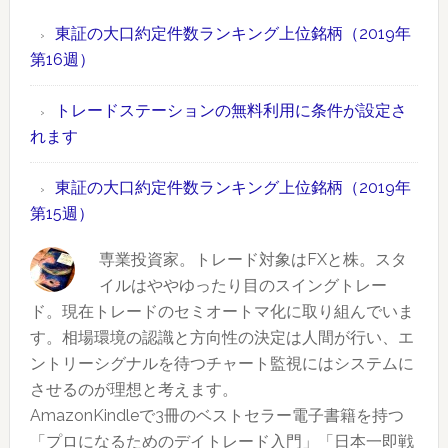
【2019
ン
口
年
東証の大口約定件数ランキング上位銘柄（2019年
グ
約
版】
第16週）
上
定
時
位
件
間
トレードステーションの無料利用に条件が設定さ
銘
数
外
れます
柄
ラ
取
（2019
ン
引
東証の大口約定件数ランキング上位銘柄（2019年
年
キ
情
第15週）
第
ン
報
19
グ
専業投資家。トレード対象はFXと株。スタ
も
週）
上
イルはややゆったり目のスイングトレー
あ
位
ド。現在トレードのセミオートマ化に取り組んでいま
り
銘
す。相場環境の認識と方向性の決定は人間が行い、エ
柄
ントリーシグナルを待つチャート監視にはシステムに
（2019
させるのが理想と考えます。
年
AmazonKindleで3冊のベストセラー電子書籍を持つ
第
「プロになるためのデイトレード入門」「日本一即戦