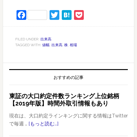
Facebook
Twitter
Hatena
Pocket
FILED UNDER:
出来高
TAGGED WITH:
値幅
,
出来高
,
株
,
相場
おすすめの記事
東証の大口約定件数ランキング上位銘柄
【2019年版】時間外取引情報もあり
現在は、大口約定ラインキングに関する情報はTwitter
で毎週 …
[もっと読む...]
about
東