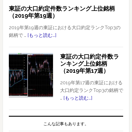
証
東証の大口約定件数ランキング上位銘柄
の
（2019年第19週）
大
口
2019年第19週の東証における大口約定ランクTop3の
約
銘柄で …
[もっと読む...]
about
定
東
件
証
東証の大口約定件数ラ
数
の
ンキング上位銘柄
ラ
大
（2019年第17週）
ン
口
キ
約
2019年第17週の東証における
ン
定
大口約定ランクTop3の銘柄で
グ
件
…
[もっと読む...]
about
上
数
東
位
ラ
証
銘
ン
の
こんな記事もあります。
柄
キ
大