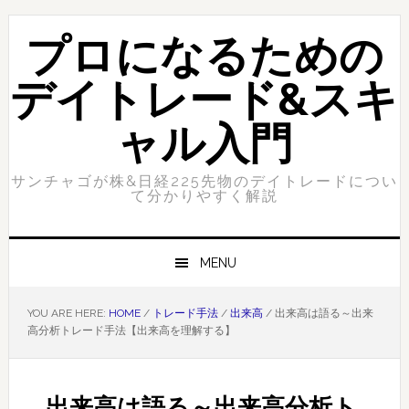
Skip
Skip
to
to
プロになるための
primary
content
navigation
デイトレード&スキ
ャル入門
サンチャゴが株&日経225先物のデイトレードについ
て分かりやすく解説
MENU
YOU ARE HERE:
HOME
/
トレード手法
/
出来高
/
出来高は語る～出来
高分析トレード手法【出来高を理解する】
出来高は語る～出来高分析ト