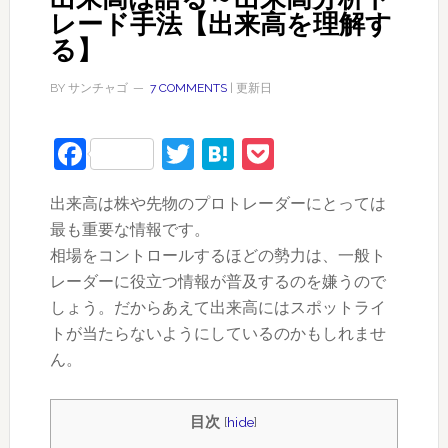
レード手法【出来高を理解す
る】
BY
サンチャゴ
7 COMMENTS
| 更新日
Facebook
Twitter
Hatena
Pocket
出来高は株や先物のプロトレーダーにとっては
最も重要な情報です。
相場をコントロールするほどの勢力は、一般ト
レーダーに役立つ情報が普及するのを嫌うので
しょう。だからあえて出来高にはスポットライ
トが当たらないようにしているのかもしれませ
ん。
目次
[
hide
]