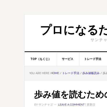
Skip
Skip
to
to
primary
content
navigation
プロになる
サンチャ
TOP（もくじ）
サービス
トレード手法
YOU ARE HERE:
HOME
/
トレード手法
/
歩み値板読み
/
歩
歩み値を読むための
BY
サンチャゴ
LEAVE A COMMENT
| 更新日