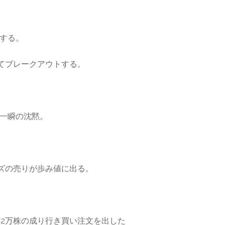
する。
出てブレークアウトする。
一瞬の沈黙。
イズの売りが歩み値に出る。
、2万株の成り行き買い注文を出した