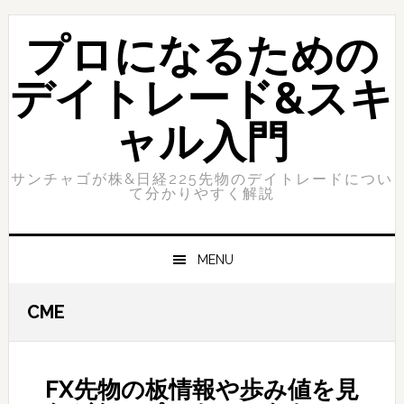
Skip
Skip
to
to
プロになるための
primary
content
navigation
デイトレード&スキ
ャル入門
サンチャゴが株&日経225先物のデイトレードについ
て分かりやすく解説
MENU
CME
FX先物の板情報や歩み値を見