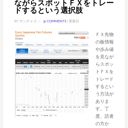
ながらスポットＦＸをトレー
ドするという選択肢
BY
サンチャゴ
31 COMMENTS
| 更新日
ＦＸ先物
の板情報
や歩み値
を見なが
らスポッ
トＦＸを
トレード
するとい
う方法が
ありま
す。丁
度、読者
の方か