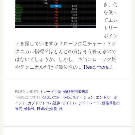
き、何
目
を使っ
的
てエン
を
トリー
理
ポイン
解
トを探していますか？ローソク足チャート？テ
す
クニカル指標？ほとんどの方はそう答えるので
る
はないでしょうか。しかし、本当にローソク足
やテクニカルだけで優位性の …
[Read more...]
about
価
格
帯
FILED UNDER:
トレード手法
,
価格帯別出来高
TAGGED WITH:
KABU.COM
,
KABUステーション
,
エントリーポ
別
イント
,
カブドットコム証券
,
デイトレ
,
デイトレード
,
価格帯別出
出
来高
,
優位性
,
日経225先物
,
株
来
高
デ