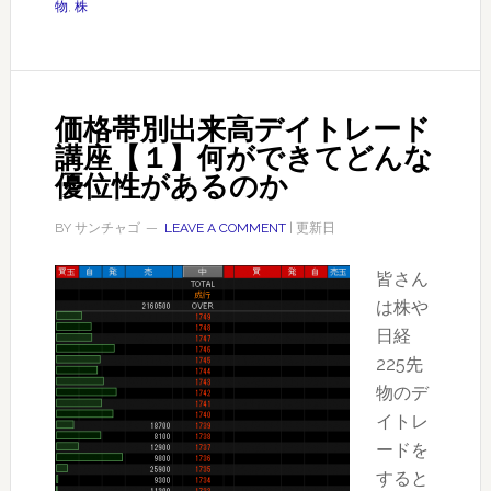
物
,
株
来
高
デ
イ
価格帯別出来高デイトレード
ト
講座【１】何ができてどんな
レ
優位性があるのか
ー
ド
BY
サンチャゴ
LEAVE A COMMENT
| 更新日
講
皆さん
座
は株や
【３】
日経
マ
225先
ー
物のデ
ケ
イトレ
ッ
ードを
ト
すると
の