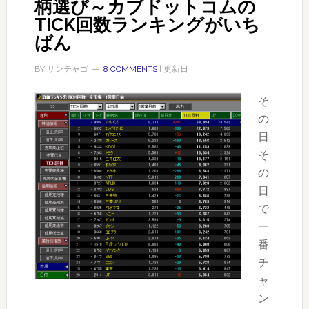
柄選び～カブドットコムの
TICK回数ランキングがいち
ばん
BY
サンチャゴ
8 COMMENTS
| 更新日
そ
の
日
そ
の
日
で
一
番
チ
ャ
ン