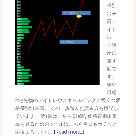
座
帯別
【６】
出来
出
高デ
来
イト
高
レー
の
ド講
多
座の
い
第４
価
回で
格
す。
帯
株や
に
日経
入
225先物のデイトレやスキャルピングに役立つ価
り
格帯別出来高。 その一歩進んだ読み方を解説し
込
ています。 第1回はこちら 詳細な価格帯別出来
ん
高を見るためのツールはこちら今日もポチッと
だ
応援よろしくお …
[Read more...]
about