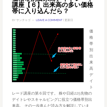
講座【６】出来高の多い価格
ト
帯に入り込んだら？
レ
ー
BY
サンチャゴ
LEAVE A COMMENT
| 更新日
ド
講
価
座
格
【７】
帯
ま
別
ず
出
は
来
出
高
来
デ
高
イ
の
ト
芯
レード講座の第６回です。 株や日経225先物の
が
デイトレやスキャルピングに役立つ価格帯別出
で
来高。 その一歩進んだ読み方を解説していま