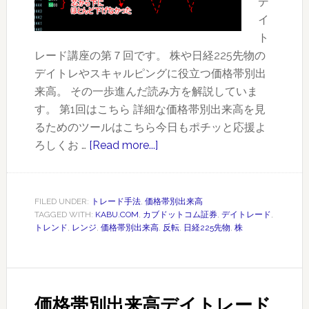
デ
（反
イ
転）
ト
エ
レード講座の第７回です。 株や日経225先物の
ン
デイトレやスキャルピングに役立つ価格帯別出
ト
来高。 その一歩進んだ読み方を解説していま
リ
す。 第1回はこちら 詳細な価格帯別出来高を見
ー
るためのツールはこちら今日もポチッと応援よ
ろしくお …
[Read more...]
about
価
格
帯
FILED UNDER:
トレード手法
,
価格帯別出来高
TAGGED WITH:
KABU.COM
,
カブドットコム証券
,
デイトレード
,
別
トレンド
,
レンジ
,
価格帯別出来高
,
反転
,
日経225先物
,
株
出
来
高
デ
価格帯別出来高デイトレード
イ