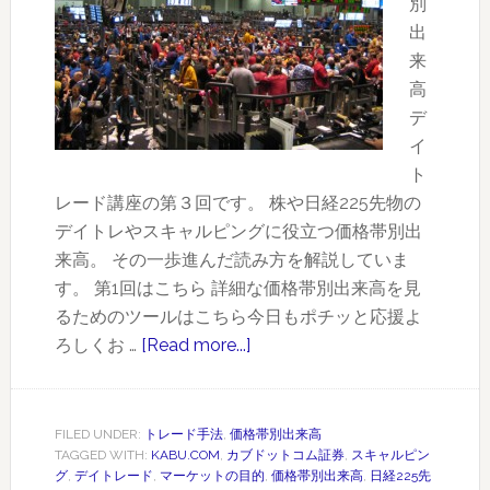
別
ト
出
ッ
来
プ
高
注
デ
文
イ
を
ト
燃
レード講座の第３回です。 株や日経225先物の
料
デイトレやスキャルピングに役立つ価格帯別出
に
来高。 その一歩進んだ読み方を解説していま
次
す。 第1回はこちら 詳細な価格帯別出来高を見
の
るためのツールはこちら今日もポチッと応援よ
レ
ろしくお …
[Read more...]
about
ベ
価
ル
格
へ
帯
FILED UNDER:
トレード手法
,
価格帯別出来高
TAGGED WITH:
KABU.COM
,
カブドットコム証券
,
スキャルピン
別
グ
,
デイトレード
,
マーケットの目的
,
価格帯別出来高
,
日経225先
出