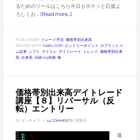
るためのツールはこちら今日もポチッと応援よ
ろしくお …
[Read more...]
about
価
格
帯
FILED UNDER:
トレード手法
,
価格帯別出来高
TAGGED WITH:
KABU.COM
,
エントリーポイント
,
カブドットコ
別
ム証券
,
シフト
,
デイトレ
,
デイトレード
,
トレンド
,
価格帯別出来
出
高
,
出来高
,
日経225先物
,
株
来
高
デ
イ
価格帯別出来高デイトレード
ト
講座【８】リバーサル（反
レ
転）エントリー
ー
ド
BY
サンチャゴ
14 COMMENTS
| 更新日
講
価
座