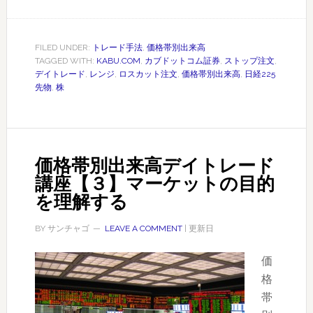
ら？
価
格
帯
FILED UNDER:
トレード手法
,
価格帯別出来高
TAGGED WITH:
KABU.COM
,
カブドットコム証券
,
ストップ注文
,
別
デイトレード
,
レンジ
,
ロスカット注文
,
価格帯別出来高
,
日経225
出
先物
,
株
来
高
デ
イ
価格帯別出来高デイトレード
ト
講座【３】マーケットの目的
レ
を理解する
ー
ド
BY
サンチャゴ
LEAVE A COMMENT
| 更新日
講
価
座
格
【４】
帯
ス