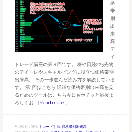
格
【９】
帯
出
別
来
出
高
来
の
高
多
デ
い
イ
価
トレード講座の第８回です。 株や日経225先物
格
のデイトレやスキャルピングに役立つ価格帯別
帯
出来高。 その一歩進んだ読み方を解説していま
が
す。 第1回はこちら 詳細な価格帯別出来高を見
シ
るためのツールはこちら今日もポチッと応援よ
フ
ろしくお …
[Read more...]
about
ト
価
す
格
る
帯
ト
FILED UNDER:
トレード手法
,
価格帯別出来高