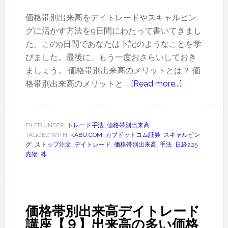
銘
柄
価格帯別出来高をデイトレードやスキャルピン
選
グに活かす方法を9日間にわたって書いてきまし
び
た。この9日間であなたは下記のようなことを学
～
びました。最後に、もう一度おさらいしておき
カ
ましょう。 価格帯別出来高のメリットとは？ 価
ブ
格帯別出来高のメリットと …
[Read more...]
about
ド
価
ッ
格
ト
帯
FILED UNDER:
トレード手法
,
価格帯別出来高
コ
TAGGED WITH:
KABU.COM
,
カブドットコム証券
,
スキャルピン
別
グ
,
ストップ注文
,
デイトレード
,
価格帯別出来高
,
手法
,
日経225
ム
出
先物
,
株
の
来
TICK
高
回
デ
数
イ
価格帯別出来高デイトレード
ラ
ト
講座【９】出来高の多い価格
ン