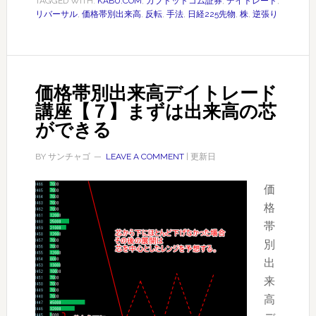
TAGGED WITH:
KABU.COM
,
カブドットコム証券
,
デイトレード
,
別
レ
リバーサル
,
価格帯別出来高
,
反転
,
手法
,
日経225先物
,
株
,
逆張り
出
ン
来
ド
高
相
デ
場
価格帯別出来高デイトレード
イ
講座【７】まずは出来高の芯
ト
ができる
レ
ー
BY
サンチャゴ
LEAVE A COMMENT
| 更新日
ド
講
価
座
格
【８】
帯
リ
別
バ
出
ー
来
サ
高
ル