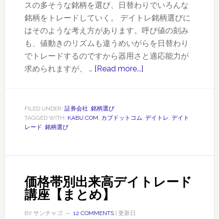
スの多そうな銘柄を選び、日替わりでいろんな
銘柄をトレードしていく。 デイトレ銘柄選びに
はそのような考え方があります。呼び値の刻み
も、値動きのリズムも違うめいがらを日替わり
でトレードするのですから器用さと適応能力が
求められますが、 …
[Read more...]
about
リ
ア
ル
FILED UNDER:
証券会社
,
銘柄選び
TAGGED WITH:
KABU.COM
,
カブドットコム
,
デイトレ
,
デイト
タ
レード
,
銘柄選び
イ
ム
な
デ
価格帯別出来高デイトレード
イ
講座【まとめ】
ト
レ
BY
サンチャゴ
12 COMMENTS
| 更新日