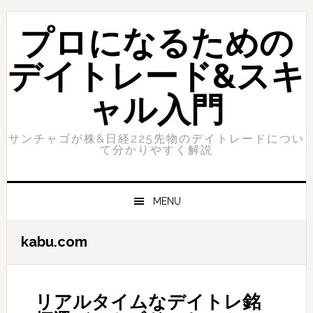
Skip
Skip
to
to
プロになるための
primary
content
navigation
デイトレード&スキ
ャル入門
サンチャゴが株&日経225先物のデイトレードについ
て分かりやすく解説
MENU
kabu.com
リアルタイムなデイトレ銘