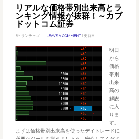
イ
リアルな価格帯別出来高とラ
ト
ンキング情報が抜群！～カブ
レ
ドットコム証券
ー
ド
BY
サンチャゴ
LEAVE A COMMENT
| 更新日
講
明日
座
から
【１】
価格
何
帯別
が
出来
で
高の
き
解説
て
に入
ど
りま
ん
す。
な
まずは価格帯別出来高を使ったデイトレードに
優
必要なツールを揃えましょう。安心してくださ