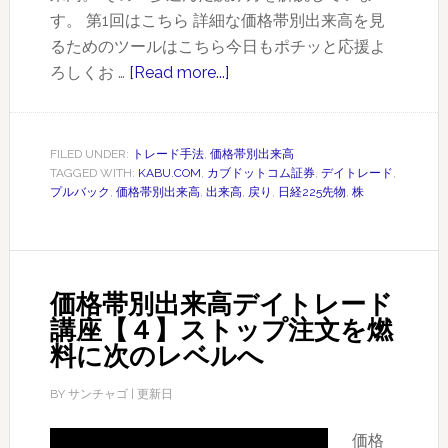
き
す。 第1回はこちら 詳細な価格帯別出来高を見
る
るためのツールはこちら今日もポチッと応援よ
ろしくお …
[Read more...]
about
価
格
帯
FILED UNDER:
トレード手法
,
価格帯別出来高
TAGGED WITH:
KABU.COM
,
カブドットコム証券
,
デイトレード
,
別
プルバック
,
価格帯別出来高
,
出来高
,
戻り
,
日経225先物
,
株
出
来
高
デ
価格帯別出来高デイトレード
イ
講座【４】ストップ注文を燃
ト
料に次のレベルへ
レ
ー
BY
サンチャゴ
| 更新日
ド
講
価格