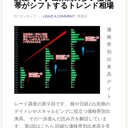
レ
帯がシフトするトレンド相場
キ
ー
ン
ド
BY
サンチャゴ
LEAVE A COMMENT
| 更新日
グ
講
が
価
座
い
格
【ま
ち
帯
と
ば
別
め】
ん
出
来
高
デ
イ
ト
レード講座の第９回です。 株や日経225先物の
デイトレやスキャルピングに役立つ価格帯別出
来高。 その一歩進んだ読み方を解説していま
す。 第1回はこちら 詳細な価格帯別出来高を見