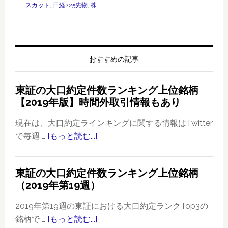
スカット
,
日経225先物
,
株
おすすめの記事
東証の大口約定件数ランキング上位銘柄
【2019年版】時間外取引情報もあり
現在は、大口約定ラインキングに関する情報はTwitter
で毎週 …
[もっと読む...]
about
東
証
東証の大口約定件数ランキング上位銘柄
の
（2019年第19週）
大
口
2019年第19週の東証における大口約定ランクTop3の
約
銘柄で …
[もっと読む...]
about