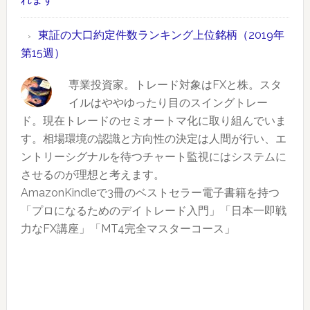
柄
ラ
取
（2019
ン
引
東証の大口約定件数ランキング上位銘柄（2019年
年
キ
情
第15週）
第
ン
報
19
グ
専業投資家。トレード対象はFXと株。スタ
も
週）
上
イルはややゆったり目のスイングトレー
あ
位
ド。現在トレードのセミオートマ化に取り組んでいま
り
銘
す。相場環境の認識と方向性の決定は人間が行い、エ
柄
ントリーシグナルを待つチャート監視にはシステムに
（2019
させるのが理想と考えます。
年
AmazonKindleで3冊のベストセラー電子書籍を持つ
第
「プロになるためのデイトレード入門」「日本一即戦
17
力なFX講座」「MT4完全マスターコース」
週）
Reader