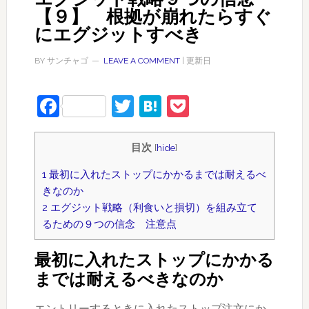
【９】 根拠が崩れたらすぐ
にエグジットすべき
BY
サンチャゴ
LEAVE A COMMENT
| 更新日
Facebook
Twitter
Hatena
Pocket
目次
[
hide
]
1
最初に入れたストップにかかるまでは耐えるべ
きなのか
2
エグジット戦略（利食いと損切）を組み立て
るための９つの信念 注意点
最初に入れたストップにかかる
までは耐えるべきなのか
エントリーするときに入れたストップ注文にか