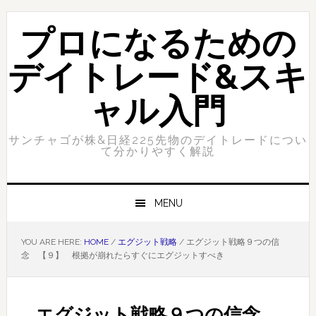
Skip
Skip
to
to
プロになるための
primary
content
navigation
デイトレード&スキ
ャル入門
サンチャゴが株&日経225先物のデイトレードについ
て分かりやすく解説
MENU
YOU ARE HERE:
HOME
/
エグジット戦略
/
エグジット戦略９つの信
念 【９】 根拠が崩れたらすぐにエグジットすべき
エグジット戦略９つの信念