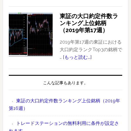
定
東
件
証
東証の大口約定件数ラ
数
の
ンキング上位銘柄
ラ
大
（2019年第17週）
ン
口
キ
約
2019年第17週の東証における
ン
定
大口約定ランクTop3の銘柄で
グ
件
…
[もっと読む...]
about
上
数
東
位
ラ
証
銘
ン
の
こんな記事もあります。
柄
キ
大
【2019
ン
口
年
東証の大口約定件数ランキング上位銘柄（2019年
グ
約
版】
第16週）
上
定
時
位
件
間
トレードステーションの無料利用に条件が設定さ
銘
数
外
れます