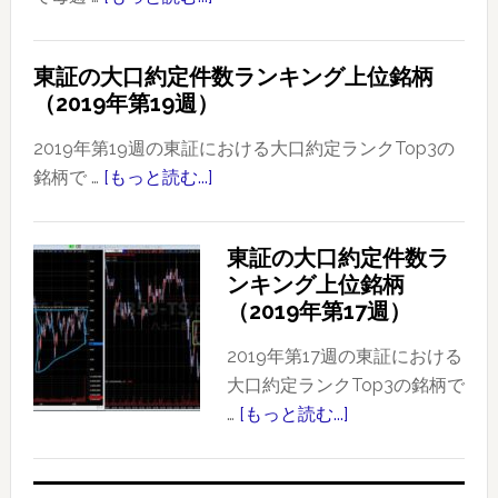
東
証
東証の大口約定件数ランキング上位銘柄
の
（2019年第19週）
大
口
2019年第19週の東証における大口約定ランクTop3の
約
銘柄で …
[もっと読む...]
about
定
東
件
証
東証の大口約定件数ラ
数
の
ンキング上位銘柄
ラ
大
（2019年第17週）
ン
口
キ
約
2019年第17週の東証における
ン
定
大口約定ランクTop3の銘柄で
グ
件
…
[もっと読む...]
about
上
数
東
位
ラ
証
銘
ン