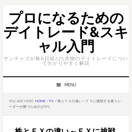
Skip
Skip
to
to
プロになるための
primary
content
navigation
デイトレード&スキ
ャル入門
サンチャゴが株&日経225先物のデイトレードについ
て分かりやすく解説
MENU
YOU ARE HERE:
HOME
/
FX
/
株とＦＸの違い～ＦＸに挑戦する株トレ
ーダーが勝つための3TIPS
株とＦＸの違い～ＦＸに挑戦