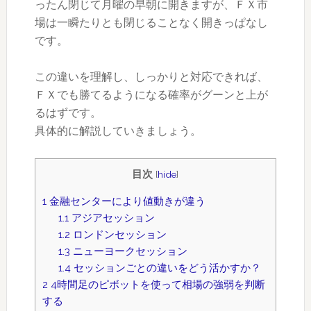
ったん閉じて月曜の早朝に開きますが、ＦＸ市
場は一瞬たりとも閉じることなく開きっぱなし
です。
この違いを理解し、しっかりと対応できれば、
ＦＸでも勝てるようになる確率がグーンと上が
るはずです。
具体的に解説していきましょう。
目次
[
hide
]
1
金融センターにより値動きが違う
1.1
アジアセッション
1.2
ロンドンセッション
1.3
ニューヨークセッション
1.4
セッションごとの違いをどう活かすか？
2
4時間足のピボットを使って相場の強弱を判断
する