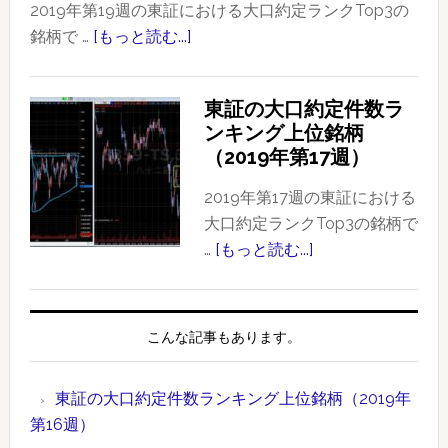
口
2019年第19週の東証における大口約定ランクTop3の
約
銘柄で …
[もっと読む...]
about
定
東
件
証
東証の大口約定件数ラ
数
の
ンキング上位銘柄
ラ
大
（2019年第17週）
ン
口
キ
約
2019年第17週の東証における
ン
定
大口約定ランクTop3の銘柄で
グ
件
…
[もっと読む...]
about
上
数
東
位
ラ
証
銘
ン
の
こんな記事もあります。
柄
キ
大
【2019
ン
口
年
東証の大口約定件数ランキング上位銘柄（2019年
グ
約
版】
第16週）
上
定
時