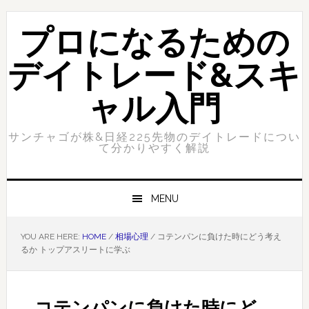
Skip
Skip
to
to
プロになるための
primary
content
navigation
デイトレード&スキ
ャル入門
サンチャゴが株&日経225先物のデイトレードについ
て分かりやすく解説
MENU
YOU ARE HERE:
HOME
/
相場心理
/
コテンパンに負けた時にどう考え
るか トップアスリートに学ぶ
コテンパンに負けた時にど