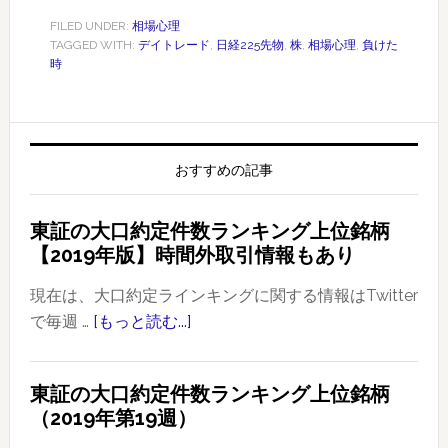
FILED UNDER:
相場心理
TAGGED WITH:
デイトレード
,
日経225先物
,
株
,
相場心理
,
負けた
時
おすすめの記事
東証の大口約定件数ランキング上位銘柄
【2019年版】時間外取引情報もあり
現在は、大口約定ラインキングに関する情報はTwitter
で毎週 …
[もっと読む...]
about
東
証
東証の大口約定件数ランキング上位銘柄
の
（2019年第19週）
大