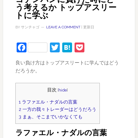
う考えるか トップアスリー
トに学ぶ
BY
サンチャゴ
LEAVE A COMMENT
| 更新日
Facebook
Twitter
Hatena
Pocket
良い負け方はトップアスリートに学んではどう
だろうか。
目次
[
hide
]
1
ラファエル・ナダルの言葉
2
一方の我々トレーダーはどうだろう
3
まぁ、そこまでいかなくても
ラファエル・ナダルの言葉