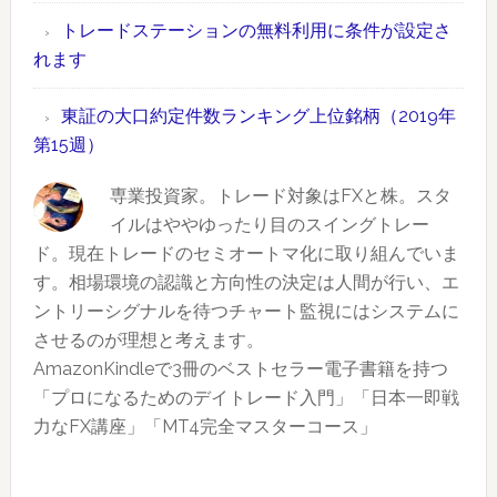
位
件
間
トレードステーションの無料利用に条件が設定さ
銘
数
外
れます
柄
ラ
取
（2019
ン
引
東証の大口約定件数ランキング上位銘柄（2019年
年
キ
情
第15週）
第
ン
報
19
グ
専業投資家。トレード対象はFXと株。スタ
も
週）
上
イルはややゆったり目のスイングトレー
あ
位
ド。現在トレードのセミオートマ化に取り組んでいま
り
銘
す。相場環境の認識と方向性の決定は人間が行い、エ
柄
ントリーシグナルを待つチャート監視にはシステムに
（2019
させるのが理想と考えます。
年
AmazonKindleで3冊のベストセラー電子書籍を持つ
第
「プロになるためのデイトレード入門」「日本一即戦
17
力なFX講座」「MT4完全マスターコース」
週）