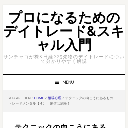
Skip
Skip
to
to
プロになるための
primary
content
navigation
デイトレード&スキ
ャル入門
サンチャゴが株&日経225先物のデイトレードについ
て分かりやすく解説
MENU
YOU ARE HERE:
HOME
/
相場心理
/
テクニックの向こうにあるもの
トレードメンタル【４】 確信は危険！
テクニックの向こうにある