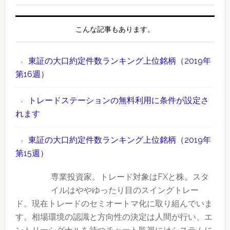
位
ラ
証
銘
ン
の
こんな記事もあります。
柄
キ
大
【2019
ン
口
年
東証の大口約定件数ランキング上位銘柄（2019年
グ
約
版】
第16週）
上
定
時
位
件
間
トレードステーションの無料利用に条件が設定さ
銘
数
外
れます
柄
ラ
取
（2019
ン
引
東証の大口約定件数ランキング上位銘柄（2019年
年
キ
情
第15週）
第
ン
報
19
グ
専業投資家。トレード対象はFXと株。スタ
も
週）
上
イルはややゆったり目のスイングトレー
あ
位
ド。現在トレードのセミオートマ化に取り組んでいま
り
銘
す。相場環境の認識と方向性の決定は人間が行い、エ
柄