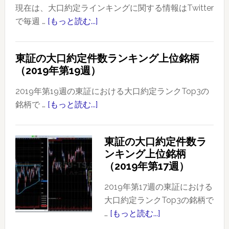
現在は、大口約定ラインキングに関する情報はTwitter
で毎週 …
[もっと読む...]
about
東
証
東証の大口約定件数ランキング上位銘柄
の
（2019年第19週）
大
口
2019年第19週の東証における大口約定ランクTop3の
約
銘柄で …
[もっと読む...]
about
定
東
件
証
東証の大口約定件数ラ
数
の
ンキング上位銘柄
ラ
大
（2019年第17週）
ン
口
キ
約
2019年第17週の東証における
ン
定
大口約定ランクTop3の銘柄で
グ
件
…
[もっと読む...]
about
上
数
東