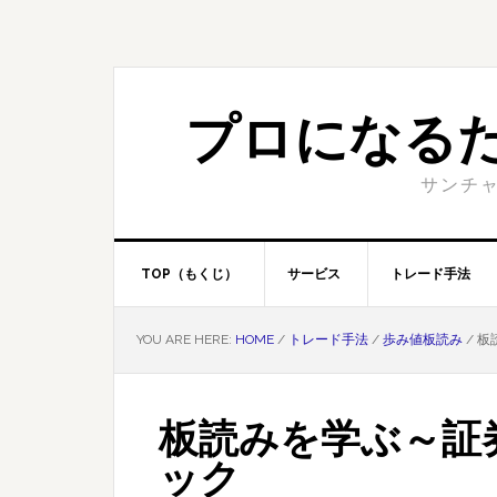
Skip
Skip
to
to
primary
content
navigation
プロになる
サンチャ
TOP（もくじ）
サービス
トレード手法
YOU ARE HERE:
HOME
/
トレード手法
/
歩み値板読み
/
板
板読みを学ぶ～証
ック