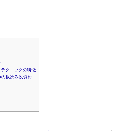
et
か
ドテクニックの特徴
つの板読み投資術