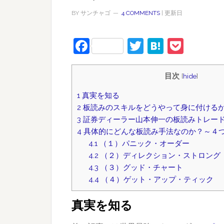
BY
サンチャゴ
4 COMMENTS
| 更新日
Facebook
Twitter
Hatena
Pock
目次
[
hide
]
1
真実を知る
2
板読みのスキルをどうやって身に付ける
3
証券ディーラー山本伸一の板読みトレー
4
具体的にどんな板読み手法なのか？～４
4.1
（１）パニック・オーダー
4.2
（２）ディレクション・ストロング
4.3
（３）グッド・チャート
4.4
（４）ゲット・アップ・ティック
真実を知る