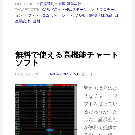
プ！
ル
FILED UNDER:
価格帯別出来高
,
証券会社
TAGGED WITH:
KABU.COM
,
KABUステーション
,
カブステーシ
な
ョン
,
カブドットコム
,
デイトレード
,
フル板
,
価格帯別出来高
,
口
価
座開設
,
株
,
無料
格
帯
別
出
無料で使える高機能チャート
来
ソフト
高
と
BY
サンチャゴ
LEAVE A COMMENT
| 更新日
ラ
皆さんはどのよ
ン
うなチャートソ
キ
フトを使ってい
ン
るだろうか。た
グ
ぶん、証券会社
情
が無料で提供す
報