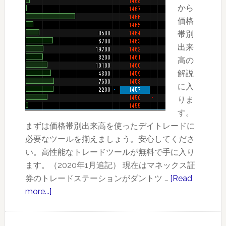
～
から
価
価格
格
帯別
帯
出来
別
高の
出
解説
来
に入
高
りま
を
す。
使
まずは価格帯別出来高を使ったデイトレードに
っ
必要なツールを揃えましょう。安心してくださ
て
い。高性能なトレードツールが無料で手に入り
レ
ます。（2020年1月追記） 現在はマネックス証
ベ
券のトレードステーションがダントツ …
[Read
ル
more...]
about
ア
リ
ッ
ア