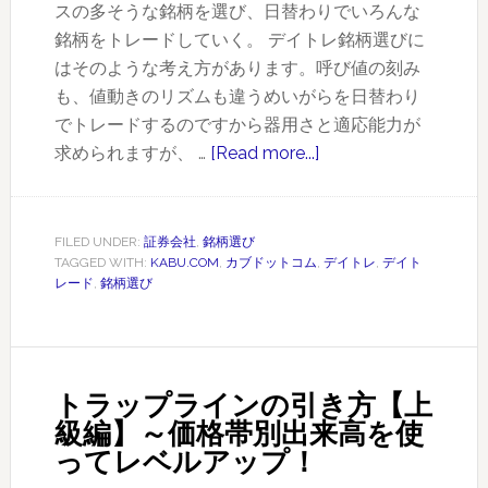
スの多そうな銘柄を選び、日替わりでいろんな
銘柄をトレードしていく。 デイトレ銘柄選びに
はそのような考え方があります。呼び値の刻み
も、値動きのリズムも違うめいがらを日替わり
でトレードするのですから器用さと適応能力が
求められますが、 …
[Read more...]
about
リ
ア
ル
FILED UNDER:
証券会社
,
銘柄選び
TAGGED WITH:
KABU.COM
,
カブドットコム
,
デイトレ
,
デイト
タ
レード
,
銘柄選び
イ
ム
な
デ
トラップラインの引き方【上
イ
級編】～価格帯別出来高を使
ト
ってレベルアップ！
レ