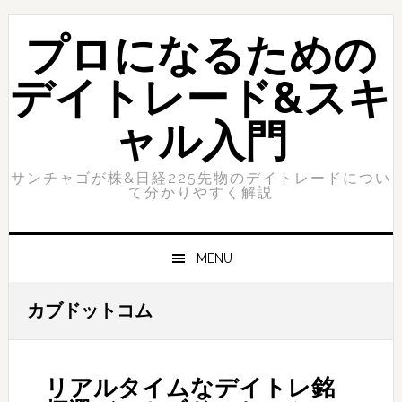
Skip
Skip
to
to
プロになるための
primary
content
navigation
デイトレード&スキ
ャル入門
サンチャゴが株&日経225先物のデイトレードについ
て分かりやすく解説
MENU
カブドットコム
リアルタイムなデイトレ銘