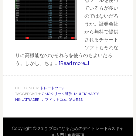
るツールを使っ
が
ている方が多い
抜
のではないだろ
群！
うか。証券会社
～
から無料で提供
カ
されるチャート
ブ
ソフトもそれな
ド
りに高機能なのでそれらを使うのもよいだろ
ッ
う。しかし、ちょ …
[Read more...]
about
ト
無
コ
料
ム
で
証
FILED UNDER:
トレードツール
TAGGED WITH:
GMOクリック証券
,
MULTICHARTS
,
使
券
NINJATRADER
,
カブドットコム
,
楽天RSS
え
る
高
機
Copyright © 2019 プロになるためのデイトレード&スキャ
能
ル入門 |
免責事項