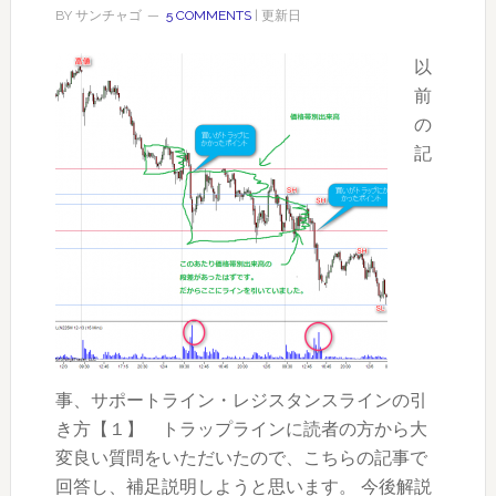
銘
BY
サンチャゴ
5 COMMENTS
| 更新日
柄
選
以
び
前
～
の
カ
記
ブ
ド
ッ
ト
コ
ム
の
TICK
事、サポートライン・レジスタンスラインの引
回
き方【１】 トラップラインに読者の方から大
数
変良い質問をいただいたので、こちらの記事で
ラ
回答し、補足説明しようと思います。 今後解説
ン