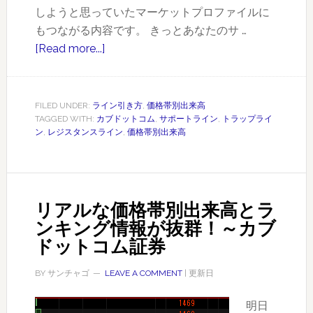
しようと思っていたマーケットプロファイルに
キ
もつながる内容です。 きっとあなたのサ …
ン
[Read more...]
about
グ
ト
が
ラ
い
ッ
FILED UNDER:
ライン引き方
,
価格帯別出来高
ち
TAGGED WITH:
カブドットコム
,
サポートライン
,
トラップライ
プ
ば
ン
,
レジスタンスライン
,
価格帯別出来高
ラ
ん
イ
ン
の
リアルな価格帯別出来高とラ
引
ンキング情報が抜群！～カブ
き
ドットコム証券
方
【上
BY
サンチャゴ
LEAVE A COMMENT
| 更新日
級
編】
明日