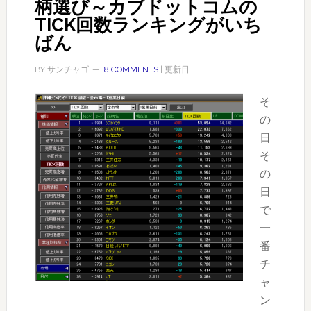
柄選び～カブドットコムの
TICK回数ランキングがいち
ばん
BY
サンチャゴ
8 COMMENTS
| 更新日
そ
の
日
そ
の
日
で
一
番
チ
ャ
ン