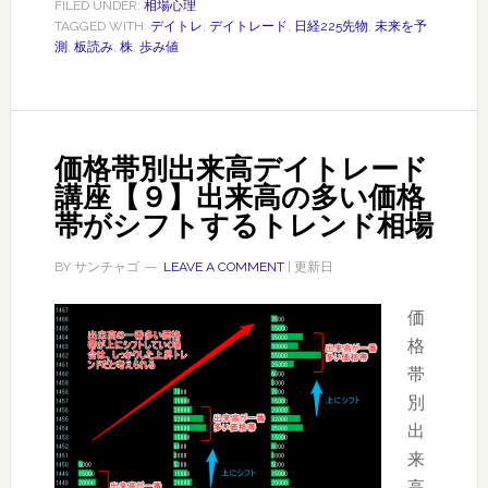
ー
FILED UNDER:
相場心理
の
TAGGED WITH:
デイトレ
,
デイトレード
,
日経225先物
,
未来を予
ド
測
,
板読み
,
株
,
歩み値
TICK
と
回
い
数
う
ラ
ビ
価格帯別出来高デイトレード
ン
ジ
講座【９】出来高の多い価格
キ
ネ
帯がシフトするトレンド相場
ン
ス
グ
の
BY
サンチャゴ
LEAVE A COMMENT
| 更新日
が
特
い
殊
価
ち
さ
格
ば
は
帯
ん
未
別
来
出
を
来
予
高