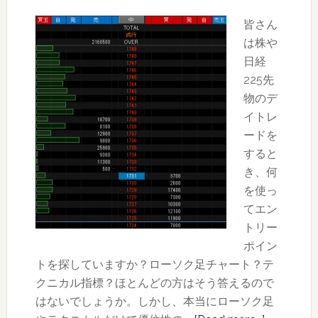
ド
講
皆さん
座
は株や
【２】
日経
出
225先
来
物のデ
高
イトレ
の
ードを
多
すると
い
き、何
価
を使っ
格
てエン
帯
トリー
と
ポイン
少
トを探していますか？ローソク足チャート？テ
な
クニカル指標？ほとんどの方はそう答えるので
い
はないでしょうか。しかし、本当にローソク足
価