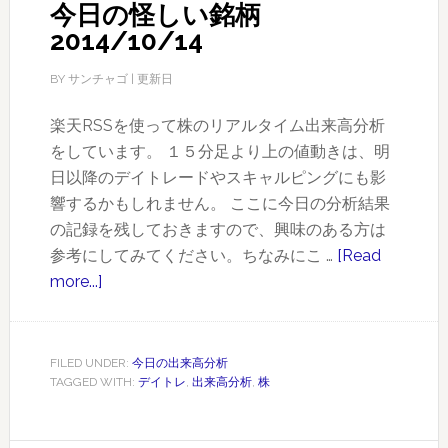
今日の怪しい銘柄
柄
2014/10/14
2014/10/29
BY
サンチャゴ
| 更新日
楽天RSSを使って株のリアルタイム出来高分析
をしています。 １５分足より上の値動きは、明
日以降のデイトレードやスキャルピングにも影
響するかもしれません。 ここに今日の分析結果
の記録を残しておきますので、興味のある方は
参考にしてみてください。ちなみにこ …
[Read
more...]
about
今
日
の
FILED UNDER:
今日の出来高分析
TAGGED WITH:
デイトレ
,
出来高分析
,
株
怪
し
い