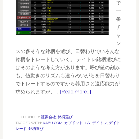
で
一
番
チ
ャ
ン
スの多そうな銘柄を選び、日替わりでいろんな
銘柄をトレードしていく。 デイトレ銘柄選びに
はそのような考え方があります。呼び値の刻み
も、値動きのリズムも違うめいがらを日替わり
でトレードするのですから器用さと適応能力が
求められますが、 …
[Read more...]
about
リ
ア
ル
FILED UNDER:
証券会社
,
銘柄選び
TAGGED WITH:
KABU.COM
,
カブドットコム
,
デイトレ
,
デイト
タ
レード
,
銘柄選び
イ