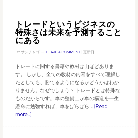
ム
な
デ
トレードというビジネスの
イ
特殊さは未来を予測すること
ト
にある
レ
銘
BY
サンチャゴ
LEAVE A COMMENT
| 更新日
柄
選
トレードに関する書籍や教材は山ほどありま
び
す。 しかし、全ての教材の内容をすべて理解し
～
たとしても、勝てるようになるかどうかはわか
カ
りません。なぜでしょう？ トレードとは特殊な
ブ
ものだからです。車の整備士が車の構造を一生
ド
懸命に勉強すれば、車をばらばら …
[Read
ッ
more...]
about
ト
ト
コ
レ
ム