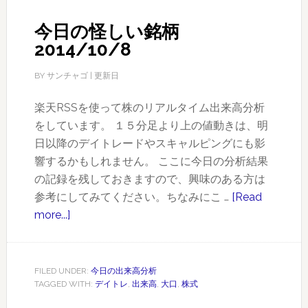
銘
今日の怪しい銘柄
柄
2014/10/8
2014/10/14
BY
サンチャゴ
| 更新日
楽天RSSを使って株のリアルタイム出来高分析
をしています。 １５分足より上の値動きは、明
日以降のデイトレードやスキャルピングにも影
響するかもしれません。 ここに今日の分析結果
の記録を残しておきますので、興味のある方は
参考にしてみてください。ちなみにこ …
[Read
more...]
about
今
日
の
FILED UNDER:
今日の出来高分析
TAGGED WITH:
デイトレ
,
出来高
,
大口
,
株式
怪
し