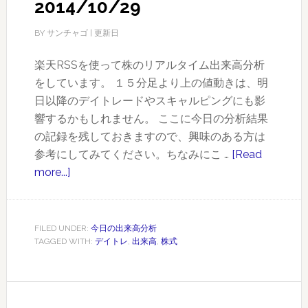
2014/10/29
BY
サンチャゴ
| 更新日
楽天RSSを使って株のリアルタイム出来高分析
をしています。 １５分足より上の値動きは、明
日以降のデイトレードやスキャルピングにも影
響するかもしれません。 ここに今日の分析結果
の記録を残しておきますので、興味のある方は
参考にしてみてください。ちなみにこ …
[Read
more...]
about
今
日
の
FILED UNDER:
今日の出来高分析
TAGGED WITH:
デイトレ
,
出来高
,
株式
怪
し
い
銘