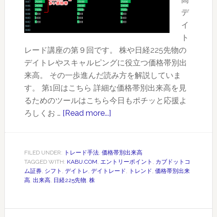
測
デ
す
イ
る
ト
こ
レード講座の第９回です。 株や日経225先物の
と
デイトレやスキャルピングに役立つ価格帯別出
に
来高。 その一歩進んだ読み方を解説していま
あ
す。 第1回はこちら 詳細な価格帯別出来高を見
る
るためのツールはこちら今日もポチッと応援よ
ろしくお …
[Read more...]
about
価
格
帯
FILED UNDER:
トレード手法
,
価格帯別出来高
TAGGED WITH:
KABU.COM
,
エントリーポイント
,
カブドットコ
別
ム証券
,
シフト
,
デイトレ
,
デイトレード
,
トレンド
,
価格帯別出来
出
高
,
出来高
,
日経225先物
,
株
来
高
デ