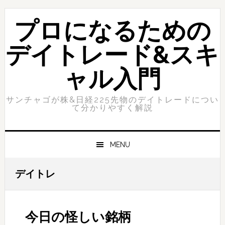
Skip
Skip
to
to
プロになるための
primary
content
navigation
デイトレード&スキ
ャル入門
サンチャゴが株&日経225先物のデイトレードについ
て分かりやすく解説
MENU
デイトレ
今日の怪しい銘柄