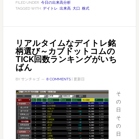
の
FILED UNDER:
今日の出来高分析
TAGGED WITH:
デイトレ
,
出来高
,
大口
,
株式
怪
し
い
銘
リアルタイムなデイトレ銘
柄
柄選び～カブドットコムの
2014/10/6
TICK回数ランキングがいち
ばん
BY
サンチャゴ
8 COMMENTS
| 更新日
そ
の
日
そ
の
日