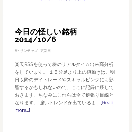
し
い
銘
今日の怪しい銘柄
柄
2014/10/6
2014/10/7
BY
サンチャゴ
| 更新日
楽天RSSを使って株のリアルタイム出来高分析
をしています。 １５分足より上の値動きは、明
日以降のデイトレードやスキャルピングにも影
響するかもしれないので、ここに記録に残して
おきます。ちなみにこれらは全て逆張り目線と
なります。 強いトレンドが出ているよ …
[Read
more...]
about
今
日