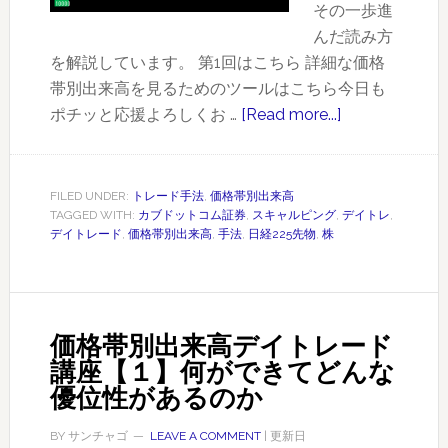
その一歩進
が
んだ読み方
シ
を解説しています。 第1回はこちら 詳細な価格
フ
帯別出来高を見るためのツールはこちら今日も
ト
ポチッと応援よろしくお …
[Read more...]
about
す
価
る
格
ト
帯
レ
FILED UNDER:
トレード手法
,
価格帯別出来高
TAGGED WITH:
カブドットコム証券
,
スキャルピング
,
デイトレ
,
別
ン
デイトレード
,
価格帯別出来高
,
手法
,
日経225先物
,
株
出
ド
来
相
高
場
デ
価格帯別出来高デイトレード
イ
講座【１】何ができてどんな
ト
優位性があるのか
レ
ー
BY
サンチャゴ
LEAVE A COMMENT
| 更新日