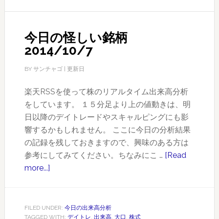
い
銘
今日の怪しい銘柄
柄
2014/10/7
2014/10/8
BY
サンチャゴ
| 更新日
楽天RSSを使って株のリアルタイム出来高分析
をしています。 １５分足より上の値動きは、明
日以降のデイトレードやスキャルピングにも影
響するかもしれません。 ここに今日の分析結果
の記録を残しておきますので、興味のある方は
参考にしてみてください。ちなみにこ …
[Read
more...]
about
今
日
の
FILED UNDER:
今日の出来高分析
TAGGED WITH:
デイトレ
,
出来高
,
大口
,
株式
怪