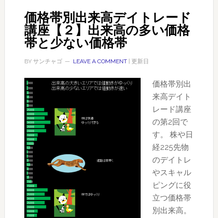
イ
価格帯別出来高デイトレード
ト
講座【２】出来高の多い価格
レ
帯と少ない価格帯
ー
ド
BY
サンチャゴ
LEAVE A COMMENT
| 更新日
講
価格帯別出
座
来高デイト
【９】
レード講座
出
の第2回で
来
す。 株や日
高
経225先物
の
のデイトレ
多
やスキャル
い
ピングに役
価
立つ価格帯
格
別出来高。
帯